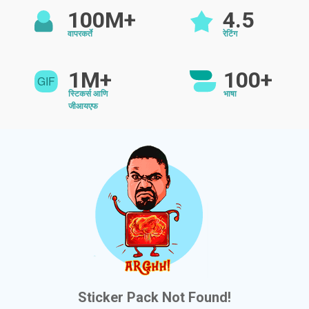
100M+
4.5
वापरकर्ते
रेटिंग
1M+
100+
स्टिकर्स आणि
भाषा
जीआयएफ
Sticker Pack Not Found!