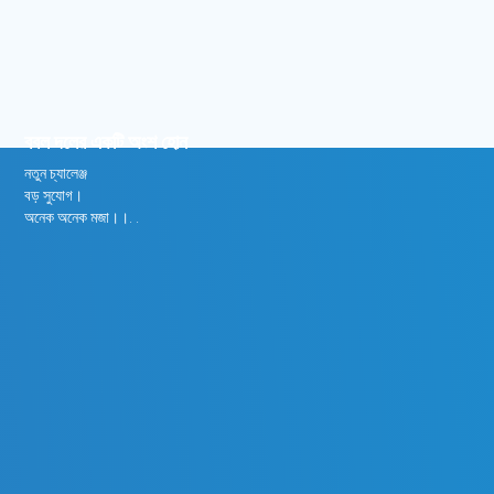
ববল দলের একটি অংশ হোন
নতুন চ্যালেঞ্জ
বড় সুযোগ।
অনেক অনেক মজা।।. .