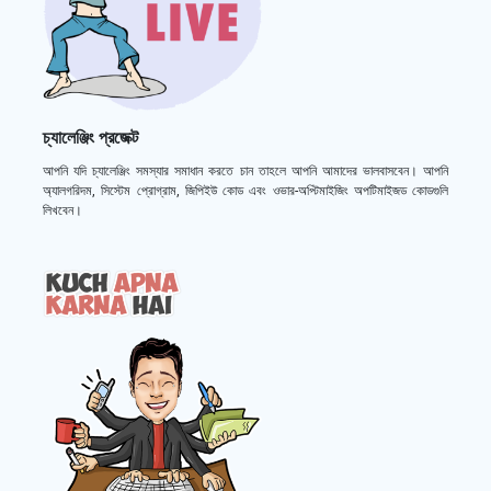
চ্যালেঞ্জিং প্রজেক্ট
আপনি যদি চ্যালেঞ্জিং সমস্যার সমাধান করতে চান তাহলে আপনি আমাদের ভালবাসবেন। আপনি
অ্যালগরিদম, সিস্টেম প্রোগ্রাম, জিপিইউ কোড এবং ওভার-অপ্টিমাইজিং অপটিমাইজড কোডগুলি
লিখবেন।