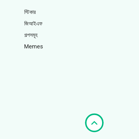
স্টিকার
জিআইএফ
গল্পসমূহ
Memes