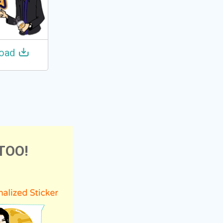
oad
TOO!