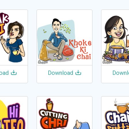
oad
Download
Downl