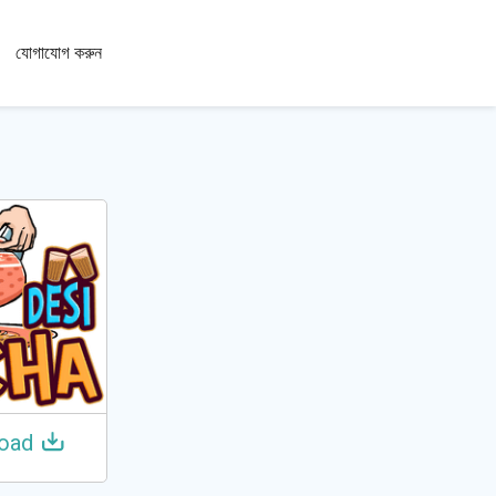
100+
যোগাযোগ করুন
ভাষা
oad