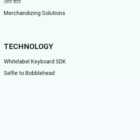
ডেটা বাইট
Merchandizing Solutions
TECHNOLOGY
Whitelabel Keyboard SDK
Selfie to Bobblehead
Indic language suite
আইএমই টেস্ট স্যুট
CONTENT