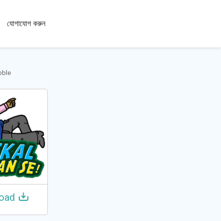
100+
যোগাযোগ করুন
ভাষা
bble
oad