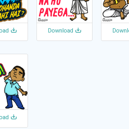
oad
Download
Downl
oad