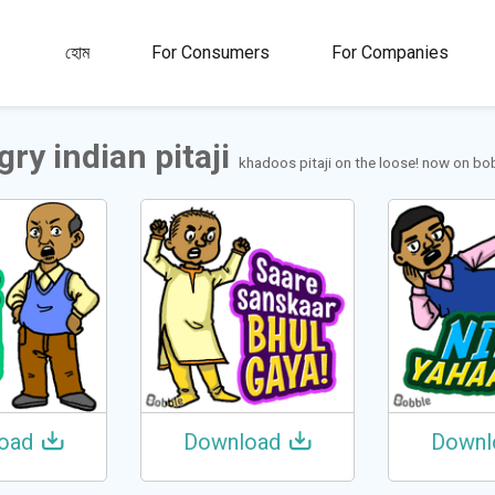
00M+
4.5
1M+
হোম
For Consumers
For Companies
রী
রেটিং
স্টিকার এবং জিআইএফ
ry indian pitaji
khadoos pitaji on the loose! now on bo
oad
Download
Downl