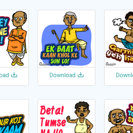
oad
Download
Downl