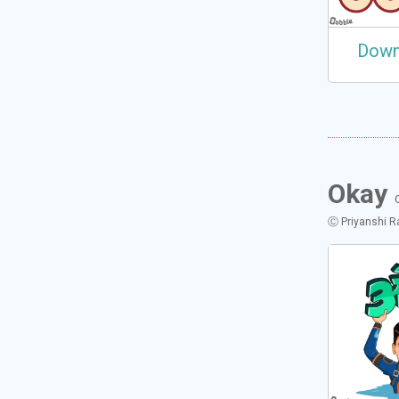
Down
Okay
Ⓒ
Priyanshi 