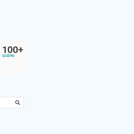
100+
ಭಾಷೆಗಳು