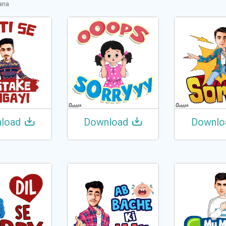
Rana
load
Download
Downlo