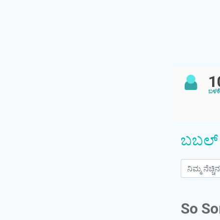
1
ಬಳಕ
ಬಬಲ್
So So