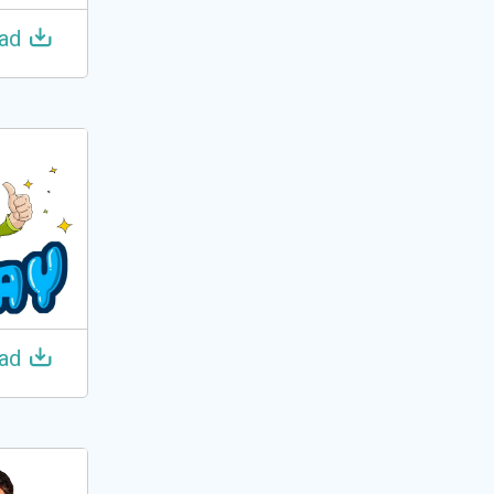
ad
ad