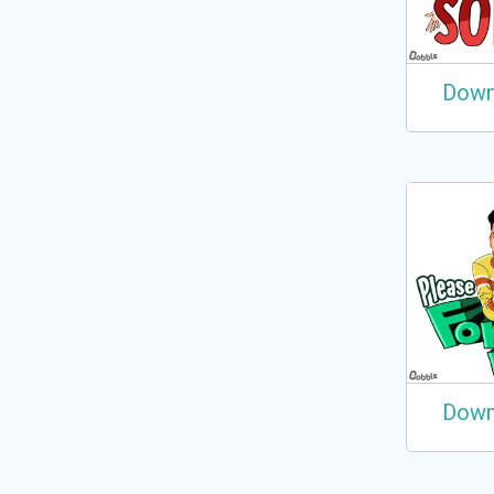
Down
Down