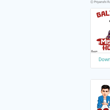
Ⓒ
Priyanshi 
Down