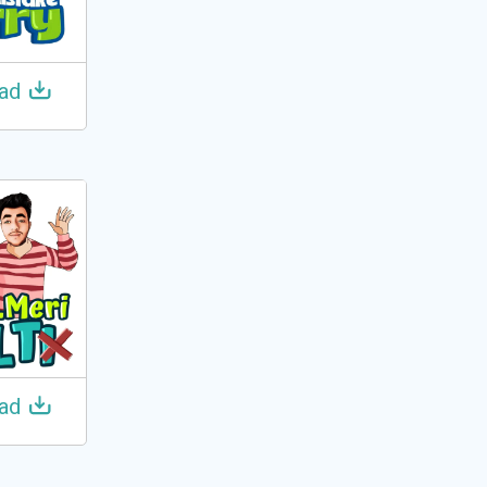
ad
ad