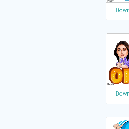
Down
Down