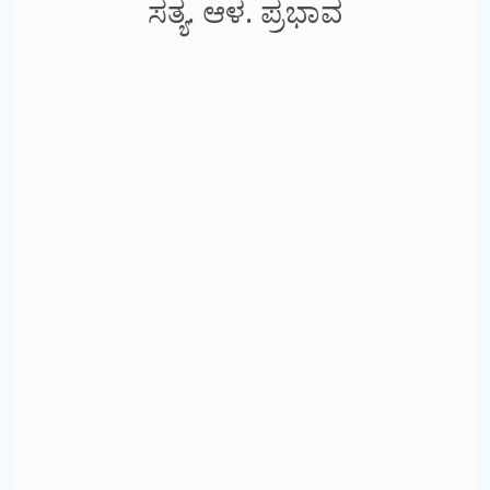
ಸತ್ಯ. ಆಳ. ಪ್ರಭಾವ