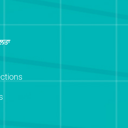
ਰਲਤਾ
ctions
s