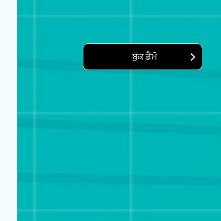
ਬੁੱਕ ਡੈਮੋ