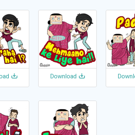
oad
Download
Downl