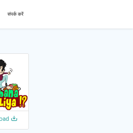
100+
संपर्क करें
भाषाएँ
oad