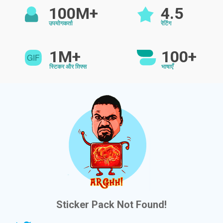
100M+
4.5
उपयोगकर्ता
रेटिंग
1M+
100+
स्टिकर और ग़िफ्स
भाषाएँ
Sticker Pack Not Found!