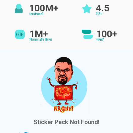
100M+
4.5
उपयोगकर्ता
रेटिंग
1M+
100+
स्टिकर और ग़िफ्स
भाषाएँ
Sticker Pack Not Found!