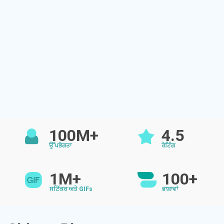
100M+
4.5
ਉੱਪਭੋਗਤਾ
ਰੇਟਿੰਗ
1M+
100+
ਸਟਿੱਕਰ ਅਤੇ GIFs
ਭਾਸ਼ਾਵਾਂ