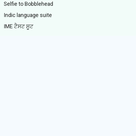
Selfie to Bobblehead
Indic language suite
IME ਟੈਸਟ ਸੂਟ
CONTENT
ਸਟਿੱਕਰ
GIFs
ਕਹਾਣੀਆਂ
Memes