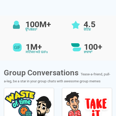
100M+
4.5
ਉੱਪਭੋਗਤਾ
ਰੇਟਿੰਗ
1M+
100+
ਸਟਿੱਕਰ ਅਤੇ GIFs
ਭਾਸ਼ਾਵਾਂ
Group Conversations
Tease-a-friend, pull-
a-leg, be a star in your group chats with awesome group memes