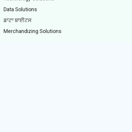
Data Solutions
ਡਾਟਾ ਬਾਈਟਸ
Merchandizing Solutions
TECHNOLOGY
Whitelabel Keyboard SDK
Selfie to Bobblehead
Indic language suite
IME ਟੈਸਟ ਸੂਟ