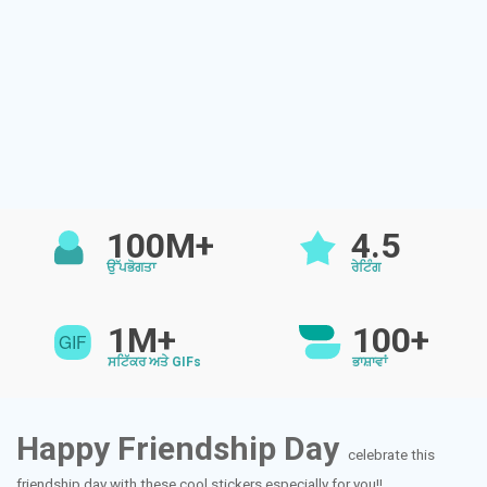
100M+
4.5
ਉੱਪਭੋਗਤਾ
ਰੇਟਿੰਗ
1M+
100+
ਸਟਿੱਕਰ ਅਤੇ GIFs
ਭਾਸ਼ਾਵਾਂ
Happy Friendship Day
celebrate this
friendship day with these cool stickers especially for you!!