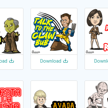
oad
Download
Downl