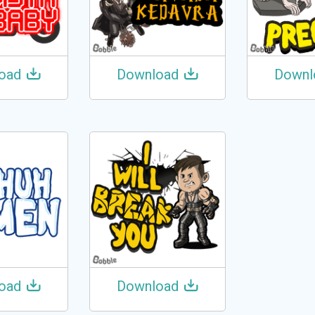
oad
Download
Downl
oad
Download