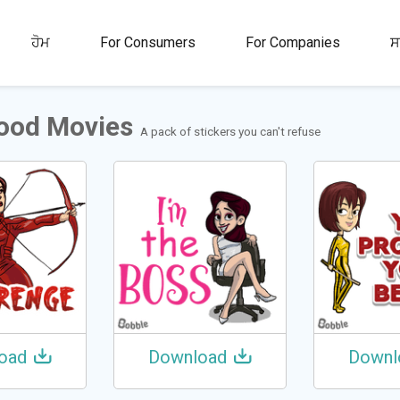
00M+
4.5
1M+
ਹੋਮ
For Consumers
For Companies
ਸ
ਤਾ
ਰੇਟਿੰਗ
ਸਟਿੱਕਰ ਅਤੇ GIFs
ood Movies
A pack of stickers you can't refuse
oad
Download
Downl