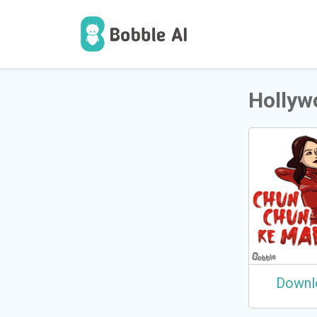
1
ਉੱਪਭੋਗ
Hollyw
Downl