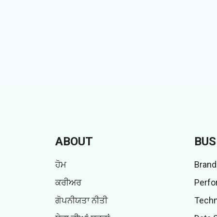
ABOUT
BUS
ਹੋਮ
Brand
ਕਰੀਅਰ
Perfo
ਗੋਪਨੀਯਤਾ ਨੀਤੀ
Techn