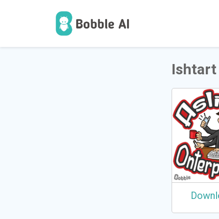
1
ਉੱਪਭੋਗ
Ishtart
Downl