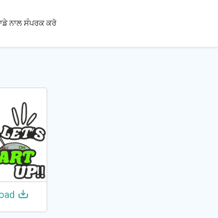
100+
ਾਡੇ ਨਾਲ ਸੰਪਰਕ ਕਰੋ
ਭਾਸ਼ਾਵਾਂ
oad