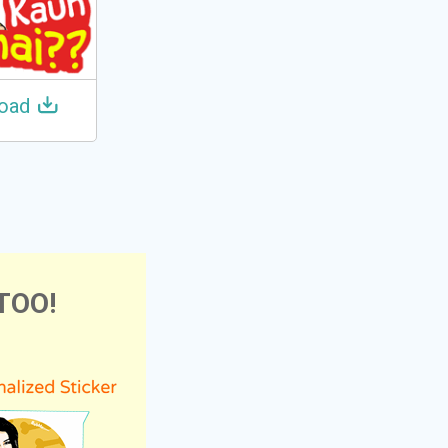
oad
TOO!