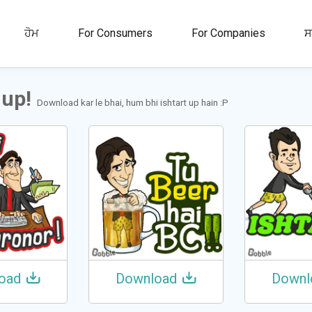
00M+
4.5
1M+
ਹੋਮ
For Consumers
For Companies
ਸ
ਤਾ
ਰੇਟਿੰਗ
ਸਟਿੱਕਰ ਅਤੇ GIFs
 up!
Download kar le bhai, hum bhi ishtart up hain :P
oad
Download
Downl