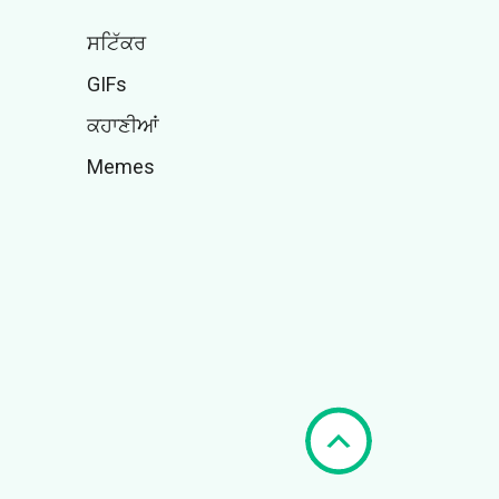
ਸਟਿੱਕਰ
GIFs
ਕਹਾਣੀਆਂ
Memes