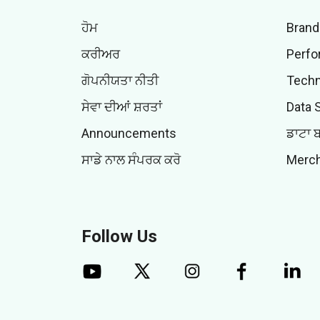
ਹੋਮ
Brand
ਕਰੀਅਰ
Perfo
ਗੋਪਨੀਯਤਾ ਨੀਤੀ
Techn
ਸੇਵਾ ਦੀਆਂ ਸ਼ਰਤਾਂ
Data 
Announcements
ਡਾਟਾ 
ਸਾਡੇ ਨਾਲ ਸੰਪਰਕ ਕਰੋ
Merch
Follow Us