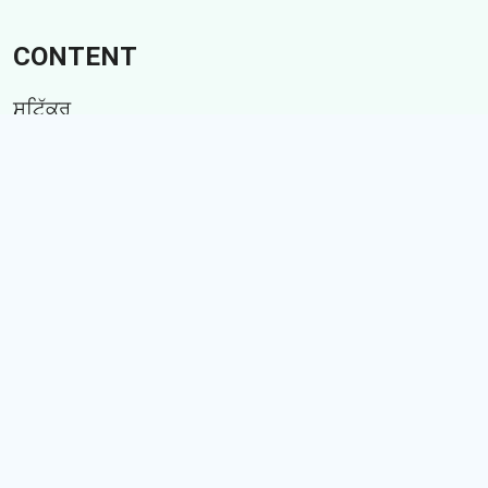
CONTENT
ਸਟਿੱਕਰ
GIFs
ਕਹਾਣੀਆਂ
Memes
Follow Us