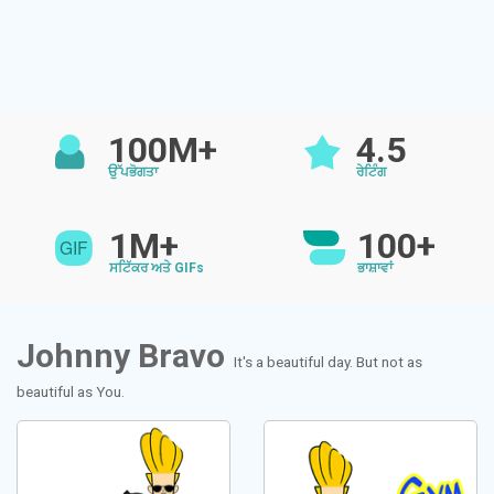
100M+
4.5
ਉੱਪਭੋਗਤਾ
ਰੇਟਿੰਗ
1M+
100+
ਸਟਿੱਕਰ ਅਤੇ GIFs
ਭਾਸ਼ਾਵਾਂ
Johnny Bravo
It's a beautiful day. But not as
beautiful as You.