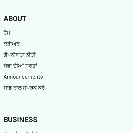
ABOUT
ਹੋਮ
ਕਰੀਅਰ
ਗੋਪਨੀਯਤਾ ਨੀਤੀ
ਸੇਵਾ ਦੀਆਂ ਸ਼ਰਤਾਂ
Announcements
ਸਾਡੇ ਨਾਲ ਸੰਪਰਕ ਕਰੋ
BUSINESS