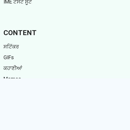
IME ਟੈਸਟ ਸੂਟ
CONTENT
ਸਟਿੱਕਰ
GIFs
ਕਹਾਣੀਆਂ
Memes
Follow Us