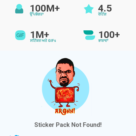
100M+
4.5
ਉੱਪਭੋਗਤਾ
ਰੇਟਿੰਗ
1M+
100+
ਸਟਿੱਕਰ ਅਤੇ GIFs
ਭਾਸ਼ਾਵਾਂ
Sticker Pack Not Found!