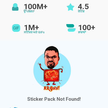
100M+
4.5
ਉੱਪਭੋਗਤਾ
ਰੇਟਿੰਗ
1M+
100+
ਸਟਿੱਕਰ ਅਤੇ GIFs
ਭਾਸ਼ਾਵਾਂ
Sticker Pack Not Found!