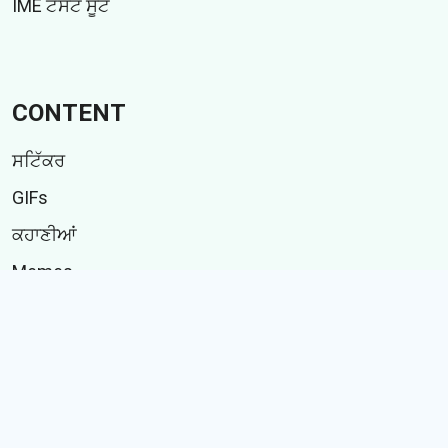
IME ਟੈਸਟ ਸੂਟ
CONTENT
ਸਟਿੱਕਰ
GIFs
ਕਹਾਣੀਆਂ
Memes
Follow Us