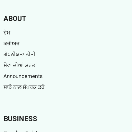
ABOUT
ਹੋਮ
ਕਰੀਅਰ
ਗੋਪਨੀਯਤਾ ਨੀਤੀ
ਸੇਵਾ ਦੀਆਂ ਸ਼ਰਤਾਂ
Announcements
ਸਾਡੇ ਨਾਲ ਸੰਪਰਕ ਕਰੋ
BUSINESS