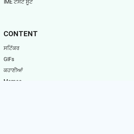
IME ਟੈਸਟ ਸੂਟ
CONTENT
ਸਟਿੱਕਰ
GIFs
ਕਹਾਣੀਆਂ
Memes
Follow Us