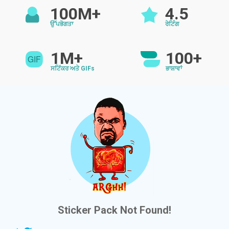
100M+
4.5
ਉੱਪਭੋਗਤਾ
ਰੇਟਿੰਗ
1M+
100+
ਸਟਿੱਕਰ ਅਤੇ GIFs
ਭਾਸ਼ਾਵਾਂ
Sticker Pack Not Found!