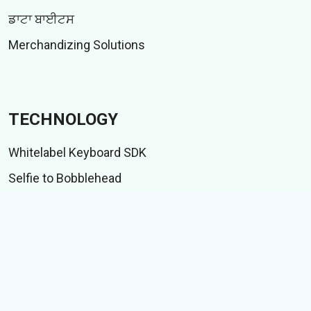
ਡਾਟਾ ਬਾਈਟਸ
Merchandizing Solutions
TECHNOLOGY
Whitelabel Keyboard SDK
Selfie to Bobblehead
Indic language suite
IME ਟੈਸਟ ਸੂਟ
CONTENT