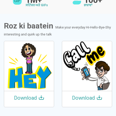
1M+
100+
ਸਟਿੱਕਰ ਅਤੇ GIFs
ਭਾਸ਼ਾਵਾਂ
Roz ki baatein
Make your everyday Hi-Hello-Bye-Shy
interesting and quirk up the talk
Download
Download