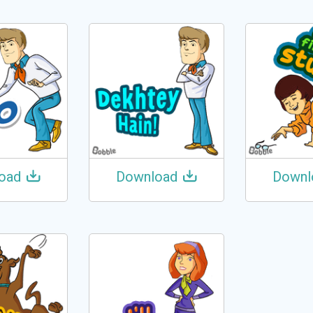
oad
Download
Downl