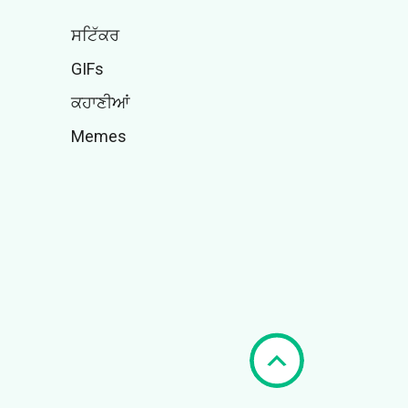
ਸਟਿੱਕਰ
GIFs
ਕਹਾਣੀਆਂ
Memes