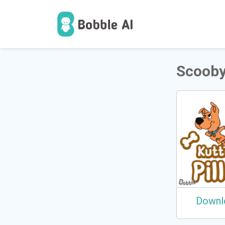
1
ਉੱਪਭੋਗ
Scooby
Downl