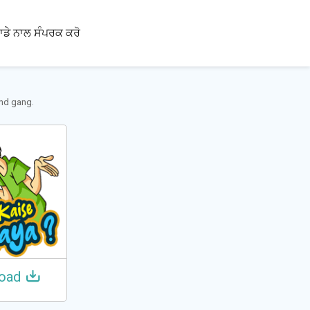
100+
ਾਡੇ ਨਾਲ ਸੰਪਰਕ ਕਰੋ
ਭਾਸ਼ਾਵਾਂ
and gang.
oad