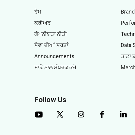
ਹੋਮ
Brand
ਕਰੀਅਰ
Perfo
ਗੋਪਨੀਯਤਾ ਨੀਤੀ
Techn
ਸੇਵਾ ਦੀਆਂ ਸ਼ਰਤਾਂ
Data 
Announcements
ਡਾਟਾ 
ਸਾਡੇ ਨਾਲ ਸੰਪਰਕ ਕਰੋ
Merch
Follow Us