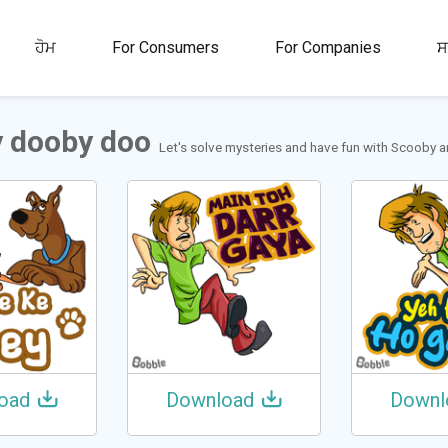
00M+
4.5
1M+
ਹੋਮ
For Consumers
For Companies
ਸ
ਤਾ
ਰੇਟਿੰਗ
ਸਟਿੱਕਰ ਅਤੇ GIFs
 dooby doo
Let's solve mysteries and have fun with Scooby 
oad
Download
Downl