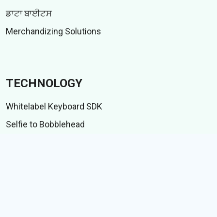
ਡਾਟਾ ਬਾਈਟਸ
Merchandizing Solutions
TECHNOLOGY
Whitelabel Keyboard SDK
Selfie to Bobblehead
Indic language suite
IME ਟੈਸਟ ਸੂਟ
CONTENT