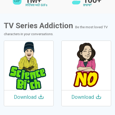
1M+
100+
ਸਟਿੱਕਰ ਅਤੇ GIFs
ਭਾਸ਼ਾਵਾਂ
TV Series Addiction
Be the most loved TV
characters in your conversations.
Download
Download