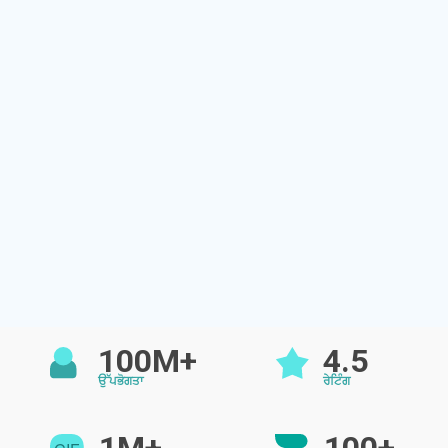
100M+
4.5
ਉੱਪਭੋਗਤਾ
ਰੇਟਿੰਗ