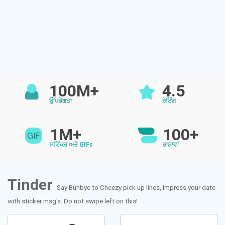
100M+
4.5
ਉੱਪਭੋਗਤਾ
ਰੇਟਿੰਗ
1M+
100+
ਸਟਿੱਕਰ ਅਤੇ GIFs
ਭਾਸ਼ਾਵਾਂ
Tinder
Say Buhbye to Cheezy pick up lines, Impress your date
with sticker msg's. Do not swipe left on this!