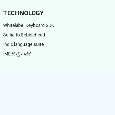
TECHNOLOGY
Whitelabel Keyboard SDK
Selfie to Bobblehead
Indic language suite
IME ಟೆಸ್ಟ್ ಸೂಟ್
CONTENT
ಸ್ಟಿಕ್ಕರ್
ಗಿಫ್ಸ್
ಕಥೆಗಳು