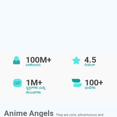
100M+
4.5
ಬಳಕೆದಾರರು
ರೇಟಿಂಗ್
1M+
100+
ಸ್ಟಿಕ್ಕರ್‌ಗಳು ಮತ್ತು
ಭಾಷೆಗಳು
ಜಿಐಎಫ್‌ಗಳು
Anime Angels
They are cute, adventurous and