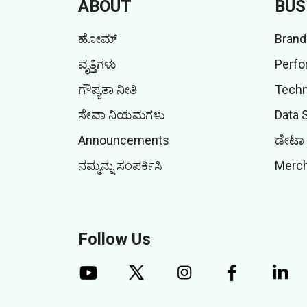
ABOUT
BUS
ಹೋಮ್
Brand
ವೃತ್ತಿಗಳು
Perfo
ಗೌಪ್ಯತಾ ನೀತಿ
Techn
ಸೇವಾ ನಿಯಮಗಳು
Data 
Announcements
ಡೇಟಾ 
ನಮ್ಮನ್ನು ಸಂಪರ್ಕಿಸಿ
Merch
Follow Us