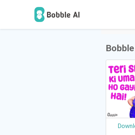
1
ಬಳಕೆದ
Bobble
Downl