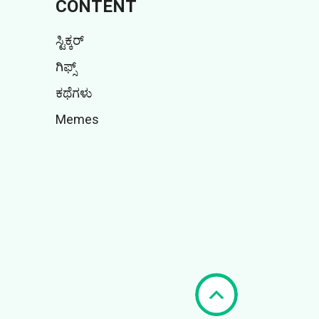
CONTENT
ಸ್ಟಿಕ್ಕರ್
ಗಿಫ್ಸ್
ಕಥೆಗಳು
Memes