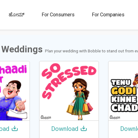
00M+
4.5
1M+
ಹೋಮ್
For Consumers
For Companies
ಾರರು
ರೇಟಿಂಗ್
ಸ್ಟಿಕ್ಕರ್‌ಗಳು ಮತ್ತು
ಜಿಐಎಫ್‌ಗಳು
 Weddings
Plan your wedding with Bobble to stand out from ev
oad
Download
Downl