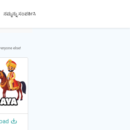
100+
ನಮ್ಮನ್ನು ಸಂಪರ್ಕಿಸಿ
ಭಾಷೆಗಳು
eryone else!
oad