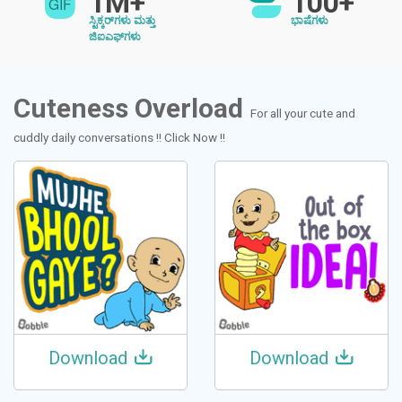
1M+
100+
ಸ್ಟಿಕ್ಕರ್‌ಗಳು ಮತ್ತು
ಭಾಷೆಗಳು
ಜಿಐಎಫ್‌ಗಳು
Cuteness Overload
For all your cute and
cuddly daily conversations !! Click Now !!
Download
Download