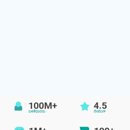
100M+
4.5
ಬಳಕೆದಾರರು
ರೇಟಿಂಗ್