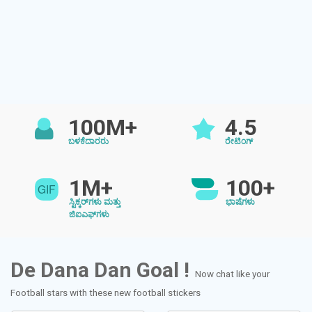
100M+
4.5
ಬಳಕೆದಾರರು
ರೇಟಿಂಗ್
1M+
100+
ಸ್ಟಿಕ್ಕರ್‌ಗಳು ಮತ್ತು
ಭಾಷೆಗಳು
ಜಿಐಎಫ್‌ಗಳು
De Dana Dan Goal !
Now chat like your
Football stars with these new football stickers