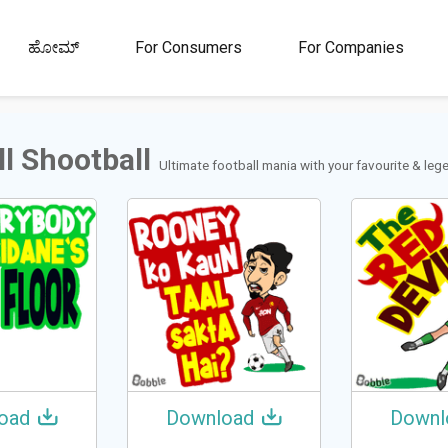
00M+
4.5
1M+
ಹೋಮ್
For Consumers
For Companies
ಾರರು
ರೇಟಿಂಗ್
ಸ್ಟಿಕ್ಕರ್‌ಗಳು ಮತ್ತು
ಜಿಐಎಫ್‌ಗಳು
l Shootball
Ultimate football mania with your favourite & leg
oad
Download
Downl