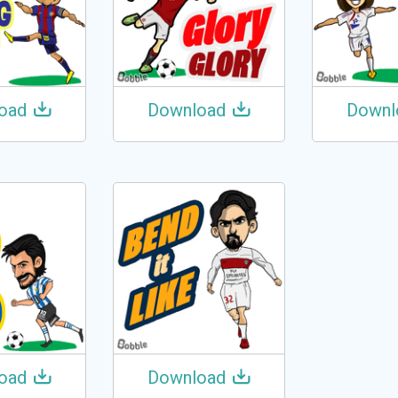
oad
Download
Downl
oad
Download