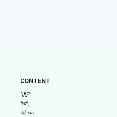
CONTENT
ಸ್ಟಿಕ್ಕರ್
ಗಿಫ್ಸ್
ಕಥೆಗಳು