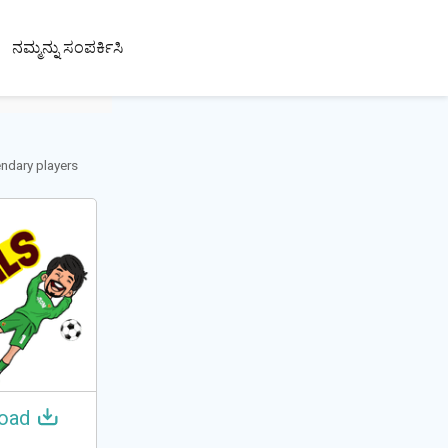
100+
ನಮ್ಮನ್ನು ಸಂಪರ್ಕಿಸಿ
ಭಾಷೆಗಳು
endary players
oad