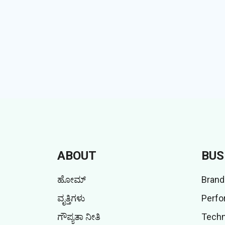
ABOUT
BUS
ಹೋಮ್
Brand
ವೃತ್ತಿಗಳು
Perfo
ಗೌಪ್ಯತಾ ನೀತಿ
Techn