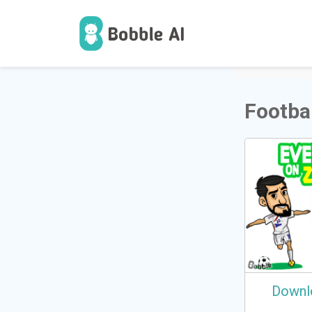
1
ಬಳಕೆದ
Footbal
Downl