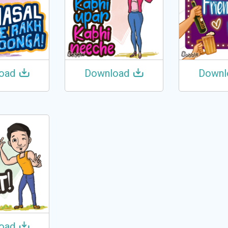
oad
Download
Downl
oad