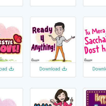
oad
Download
Downl