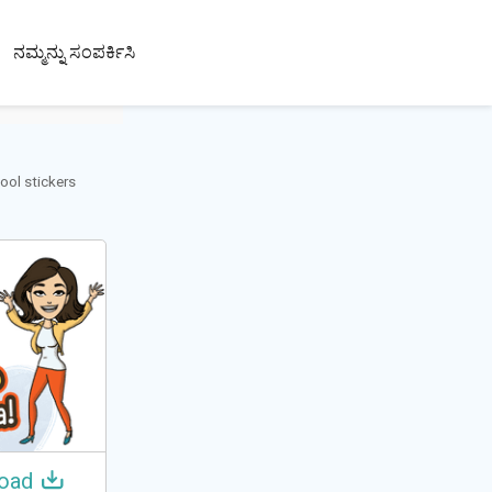
100+
ನಮ್ಮನ್ನು ಸಂಪರ್ಕಿಸಿ
ಭಾಷೆಗಳು
cool stickers
oad