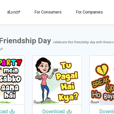
00M+
4.5
1M+
ಹೋಮ್
For Consumers
For Companies
ಾರರು
ರೇಟಿಂಗ್
ಸ್ಟಿಕ್ಕರ್‌ಗಳು ಮತ್ತು
ಜಿಐಎಫ್‌ಗಳು
Friendship Day
celebrate this friendship day with these 
u!!
oad
Download
Downl