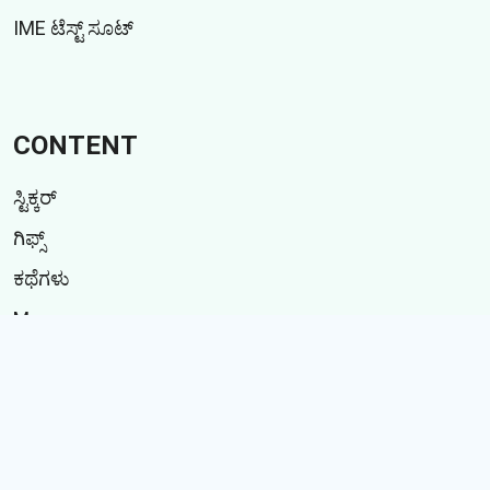
IME ಟೆಸ್ಟ್ ಸೂಟ್
CONTENT
ಸ್ಟಿಕ್ಕರ್
ಗಿಫ್ಸ್
ಕಥೆಗಳು
Memes
Follow Us