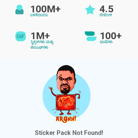
100M+
4.5
ಬಳಕೆದಾರರು
ರೇಟಿಂಗ್
1M+
100+
ಸ್ಟಿಕ್ಕರ್‌ಗಳು ಮತ್ತು
ಭಾಷೆಗಳು
ಜಿಐಎಫ್‌ಗಳು
Sticker Pack Not Found!