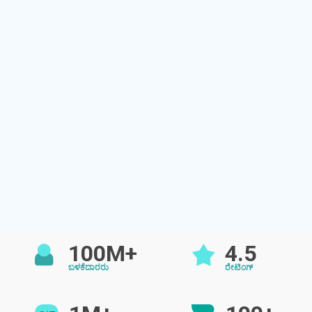
100M+
4.5
ಬಳಕೆದಾರರು
ರೇಟಿಂಗ್