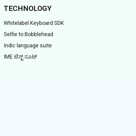
TECHNOLOGY
Whitelabel Keyboard SDK
Selfie to Bobblehead
Indic language suite
IME ಟೆಸ್ಟ್ ಸೂಟ್
CONTENT
ಸ್ಟಿಕ್ಕರ್
ಗಿಫ್ಸ್
ಕಥೆಗಳು