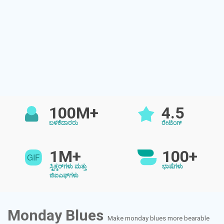
100M+
4.5
ಬಳಕೆದಾರರು
ರೇಟಿಂಗ್
1M+
100+
ಸ್ಟಿಕ್ಕರ್‌ಗಳು ಮತ್ತು
ಭಾಷೆಗಳು
ಜಿಐಎಫ್‌ಗಳು
Monday Blues
Make monday blues more bearable