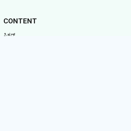
CONTENT
ಸ್ಟಿಕ್ಕರ್
ಗಿಫ್ಸ್
ಕಥೆಗಳು
Memes
Follow Us