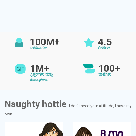
100M+
4.5
ಬಳಕೆದಾರರು
ರೇಟಿಂಗ್
1M+
100+
ಸ್ಟಿಕ್ಕರ್‌ಗಳು ಮತ್ತು
ಭಾಷೆಗಳು
ಜಿಐಎಫ್‌ಗಳು
Naughty hottie
I don't need your attitude, I have my
own.