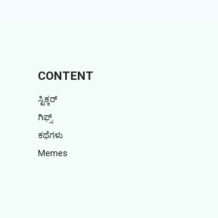
CONTENT
ಸ್ಟಿಕ್ಕರ್
ಗಿಫ್ಸ್
ಕಥೆಗಳು
Memes