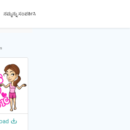
100+
ನಮ್ಮನ್ನು ಸಂಪರ್ಕಿಸಿ
ಭಾಷೆಗಳು
rs
oad