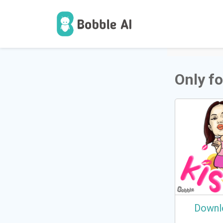
1
ಬಳಕೆದ
Only f
Downl