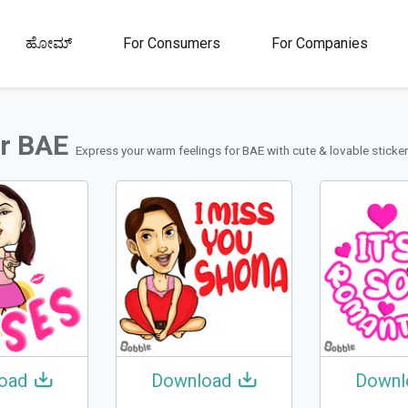
00M+
4.5
1M+
ಹೋಮ್
For Consumers
For Companies
ಾರರು
ರೇಟಿಂಗ್
ಸ್ಟಿಕ್ಕರ್‌ಗಳು ಮತ್ತು
ಜಿಐಎಫ್‌ಗಳು
or BAE
Express your warm feelings for BAE with cute & lovable sticke
oad
Download
Downl