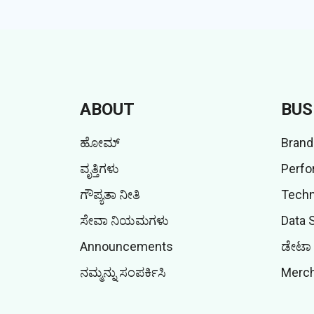
ABOUT
BUS
ಹೋಮ್
Brand
ವೃತ್ತಿಗಳು
Perfo
ಗೌಪ್ಯತಾ ನೀತಿ
Techn
ಸೇವಾ ನಿಯಮಗಳು
Data 
Announcements
ಡೇಟಾ 
ನಮ್ಮನ್ನು ಸಂಪರ್ಕಿಸಿ
Merch