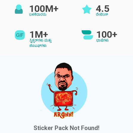
100M+
4.5
ಬಳಕೆದಾರರು
ರೇಟಿಂಗ್
1M+
100+
ಸ್ಟಿಕ್ಕರ್‌ಗಳು ಮತ್ತು
ಭಾಷೆಗಳು
ಜಿಐಎಫ್‌ಗಳು
Sticker Pack Not Found!