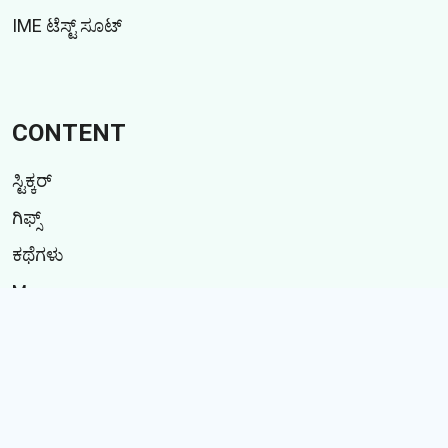
IME ಟೆಸ್ಟ್ ಸೂಟ್
CONTENT
ಸ್ಟಿಕ್ಕರ್
ಗಿಫ್ಸ್
ಕಥೆಗಳು
Memes
Follow Us