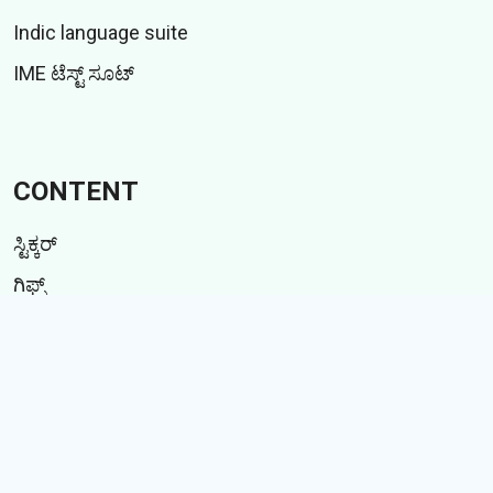
Indic language suite
IME ಟೆಸ್ಟ್ ಸೂಟ್
CONTENT
ಸ್ಟಿಕ್ಕರ್
ಗಿಫ್ಸ್
ಕಥೆಗಳು
Memes
Follow Us