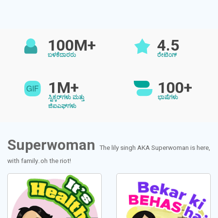
100M+
4.5
ಬಳಕೆದಾರರು
ರೇಟಿಂಗ್
1M+
100+
ಸ್ಟಿಕ್ಕರ್‌ಗಳು ಮತ್ತು
ಭಾಷೆಗಳು
ಜಿಐಎಫ್‌ಗಳು
Superwoman
The lily singh AKA Superwoman is here,
with family..oh the riot!